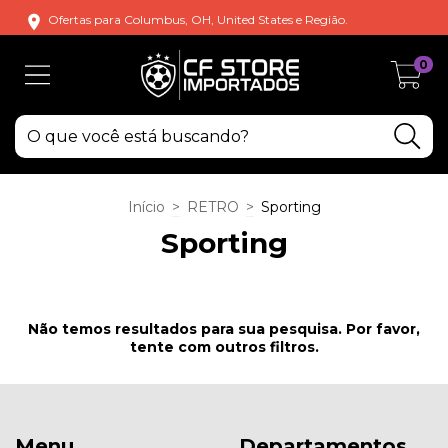
Ofertas para Columbus, OH, United States e Região.
0
Início
>
RETRO
>
Sporting
Sporting
Não temos resultados para sua pesquisa. Por favor,
tente com outros filtros.
Menu
Departamentos