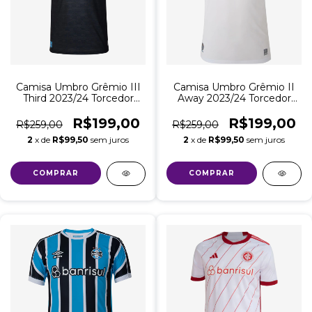
Camisa Umbro Grêmio III
Camisa Umbro Grêmio II
Third 2023/24 Torcedor
Away 2023/24 Torcedor
Masculina - Preta com
Masculina
Azul
R$199,00
R$199,00
R$259,00
R$259,00
2
x de
R$99,50
sem juros
2
x de
R$99,50
sem juros
COMPRAR
COMPRAR