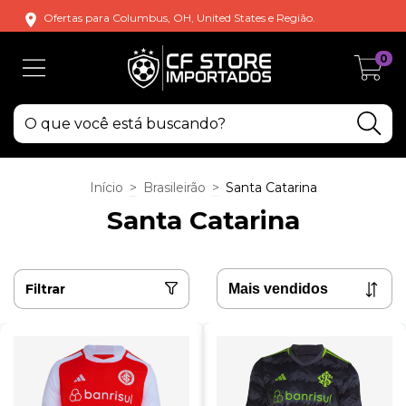
Ofertas para Columbus, OH, United States e Região.
0
Início
>
Brasileirão
>
Santa Catarina
Santa Catarina
Filtrar