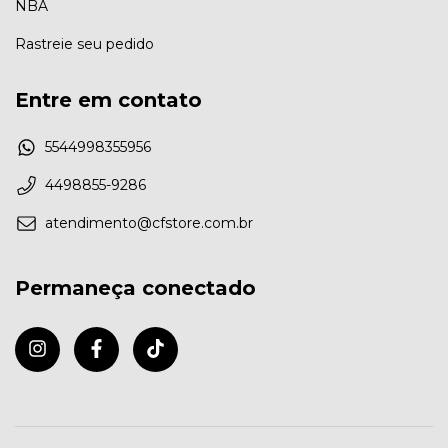
NBA
Rastreie seu pedido
Entre em contato
5544998355956
4498855-9286
atendimento@cfstore.com.br
Permaneça conectado