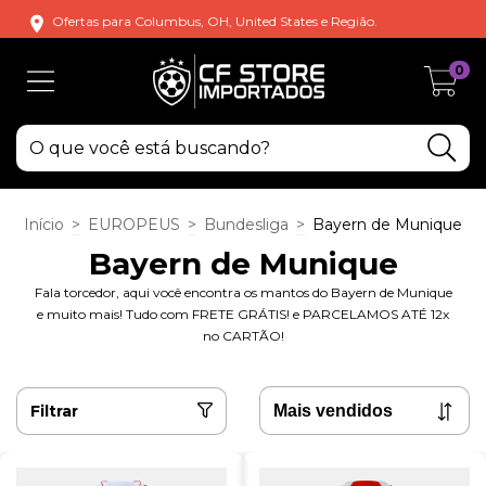
Ofertas para Columbus, OH, United States e Região.
0
Início
>
EUROPEUS
>
Bundesliga
>
Bayern de Munique
Bayern de Munique
Fala torcedor, aqui você encontra os mantos do Bayern de Munique
e muito mais! Tudo com FRETE GRÁTIS! e PARCELAMOS ATÉ 12x
no CARTÃO!
Filtrar