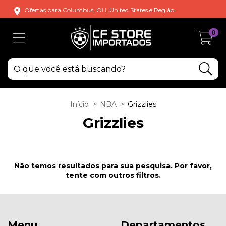
Ofertas para Columbus, OH, United States e Região.
0
Início
>
NBA
>
Grizzlies
Grizzlies
Não temos resultados para sua pesquisa. Por favor,
tente com outros filtros.
Menu
Departamentos