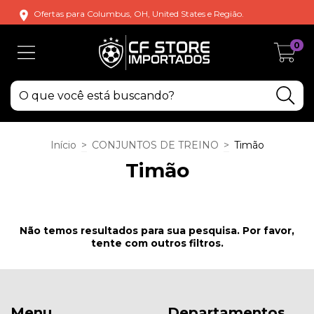
Ofertas para Columbus, OH, United States e Região.
0
Início
>
CONJUNTOS DE TREINO
>
Timão
Timão
Não temos resultados para sua pesquisa. Por favor,
tente com outros filtros.
Menu
Departamentos