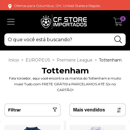
Ofertas para Columbus, OH, United States e Região.
0
Início
>
EUROPEUS
>
Premiere League
>
Tottenham
Tottenham
Fala torcedor, aqui você encontra os mantos do Tottenham e muito
mais! Tudo com FRETE GRÁTIS! e PARCELAMOS ATÉ 12x no
CARTÃO!
Filtrar