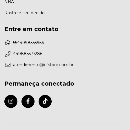
NBA
Rastreie seu pedido
Entre em contato
5544998355956
4498855-9286
atendimento@cfstore.com.br
Permaneça conectado