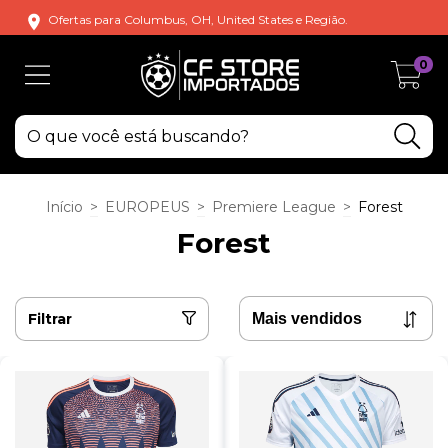
Ofertas para Columbus, OH, United States e Região.
0
Início
>
EUROPEUS
>
Premiere League
>
Forest
Forest
Filtrar